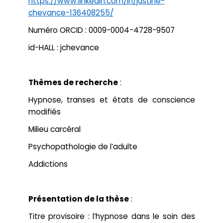
https://www.linkedin.com/in/justine-
Chapitres
chevance-136408255/
Colloques
Communications
Séminaires
Numéro ORCID : 0009-0004-4728-9507
Soutenances de thèses et HDR
id-HALL : jchevance
Thèmes de recherche
:
Hypnose, transes et états de conscience
modifiés
Milieu carcéral
Psychopathologie de l’adulte
Addictions
Présentation de la thèse
:
Titre provisoire : l’hypnose dans le soin des