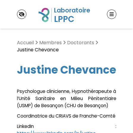
Panneau de gestion des cookies
Accueil
Membres
Doctorants
Justine Chevance
LPPC
Justine Chevance
Laboratoire Psychopathologie et Processus de
Changement (LPPC)
Thématiques de recherche
Contact & accès
Psychologue clinicienne, Hypnothérapeute à
L’étude des processus expérientiels
L’étude des processus d’ajustement
l’Unité Sanitaire en Milieu Pénitentiaire
Membres
L’étude des processus psychothérapeutiques
(USMP) de Besançon (CHU de Besançon)
Enseignants-Chercheurs
Doctorants
Publications
Coordinatrice du CRIAVS de Franche-Comté
Post-doctorants
Ouvrages
Jeunes docteurs
LinkedIn :
Articles
Chercheurs associés
Événements