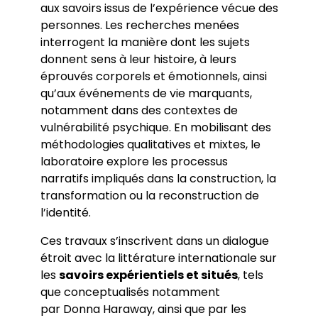
aux savoirs issus de l’expérience vécue des
Chapitres
Colloques
Communications
personnes. Les recherches menées
Séminaires
interrogent la manière dont les sujets
Soutenances de thèses et HDR
donnent sens à leur histoire, à leurs
éprouvés corporels et émotionnels, ainsi
qu’aux événements de vie marquants,
notamment dans des contextes de
vulnérabilité psychique. En mobilisant des
méthodologies qualitatives et mixtes, le
laboratoire explore les processus
narratifs impliqués dans la construction, la
transformation ou la reconstruction de
l’identité.
Ces travaux s’inscrivent dans un dialogue
étroit avec la littérature internationale sur
les
savoirs expérientiels et situés
, tels
que conceptualisés notamment
par
Donna Haraway
, ainsi que par les