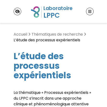
Panneau de gestion des cookies
Accueil
Thématiques de recherche
L’étude des processus expérientiels
LPPC
L’étude des
Laboratoire Psychopathologie et Processus de
processus
Changement (LPPC)
Thématiques de recherche
Contact & accès
expérientiels
L’étude des processus expérientiels
L’étude des processus d’ajustement
Membres
L’étude des processus psychothérapeutiques
Enseignants-Chercheurs
Doctorants
La thématique « Processus expérientiels »
Publications
Post-doctorants
du LPPC s’inscrit dans une approche
Ouvrages
Jeunes docteurs
clinique et phénoménologique attentive
Articles
Chercheurs associés
Événements