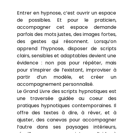
Chapitres
Colloques
Communications
Entrer en hypnose, c’est ouvrir un espace
Séminaires
de possibles. Et pour le praticien,
Soutenances de thèses et HDR
accompagner cet espace demande
parfois des mots justes, des images fortes,
des gestes qui résonnent. Lorsqu’on
apprend l’hypnose, disposer de scripts
clairs, sensibles et adaptables devient une
évidence : non pas pour répéter, mais
pour s’inspirer de l’existant, improviser à
partir d’un modèle, et créer un
accompagnement personnalisé.
Le Grand Livre des scripts hypnotiques
est
une traversée guidée au coeur des
pratiques hypnotiques contemporaines. Il
offre des textes à dire, à rêver, et à
ajuster, des canevas pour accompagner
l’autre dans ses paysages intérieurs,