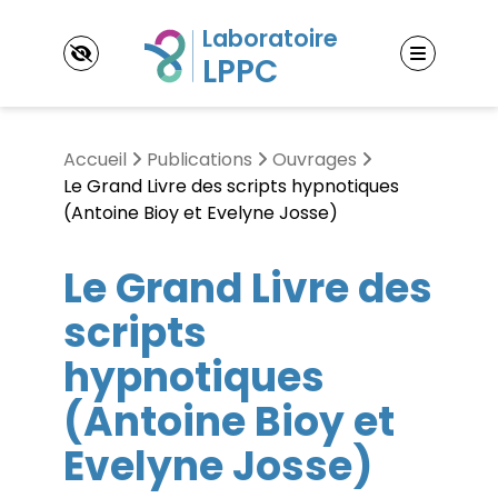
Panneau de gestion des cookies
Accueil
Publications
Ouvrages
Le Grand Livre des scripts hypnotiques
(Antoine Bioy et Evelyne Josse)
LPPC
Le Grand Livre des
Laboratoire Psychopathologie et Processus de
Changement (LPPC)
Thématiques de recherche
scripts
Contact & accès
L’étude des processus expérientiels
hypnotiques
L’étude des processus d’ajustement
Membres
L’étude des processus psychothérapeutiques
(Antoine Bioy et
Enseignants-Chercheurs
Doctorants
Publications
Evelyne Josse)
Post-doctorants
Ouvrages
Jeunes docteurs
Articles
Chercheurs associés
Événements