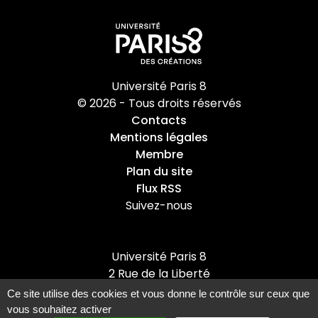
Université Paris 8
© 2026 - Tous droits réservés
Contacts
Mentions légales
Membre
Plan du site
Flux RSS
Suivez-nous
Université Paris 8
2 Rue de la Liberté
93526 Saint-Denis cedex
Ce site utilise des cookies et vous donne le contrôle sur ceux que
Tel : +33(0)1 49 40 67 89
vous souhaitez activer