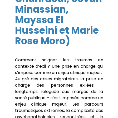
Chapitres
Minassian,
Colloques
Communications
Séminaires
Mayssa El
Soutenances de thèses et HDR
Husseini et Marie
Rose Moro)
Comment soigner les traumas en
contexte d’exil ? Une prise en charge qui
s’impose comme un enjeu clinique majeur.
Au gré des crises migratoires, la prise en
charge des personnes exilées –
longtemps reléguée aux marges de la
santé publique – s’est imposée comme un
enjeu clinique majeur. Les parcours
traumatiques extrêmes, la complexité des
psychopathologies rencontrées et la