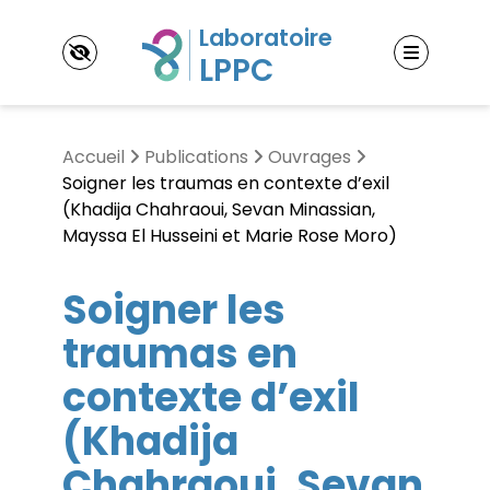
Panneau de gestion des cookies
Accueil
Publications
Ouvrages
Soigner les traumas en contexte d’exil
(Khadija Chahraoui, Sevan Minassian,
Mayssa El Husseini et Marie Rose Moro)
LPPC
Laboratoire Psychopathologie et Processus de
Soigner les
Changement (LPPC)
Thématiques de recherche
Contact & accès
L’étude des processus expérientiels
traumas en
L’étude des processus d’ajustement
Membres
L’étude des processus psychothérapeutiques
contexte d’exil
Enseignants-Chercheurs
Doctorants
(Khadija
Publications
Post-doctorants
Ouvrages
Jeunes docteurs
Chahraoui, Sevan
Articles
Chercheurs associés
Événements