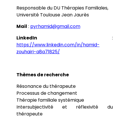
Chapitres
Responsable du DU Thérapies Familiales,
Colloques
Communications
Université Toulouse Jean Jaurès
Séminaires
Soutenances de thèses et HDR
Mail
:
pyrhamid@gmail.com
LinkedIn
:
https://www.linkedin.com/in/hamid-
zouhairi-a8a71825/
Thèmes de recherche
Résonance du thérapeute
Processus de changement
Thérapie familiale systémique
Intersubjectivité et réflexivité du
thérapeute