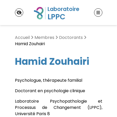
Panneau de gestion des cookies
Accueil
Membres
Doctorants
Hamid Zouhairi
LPPC
Hamid Zouhairi
Laboratoire Psychopathologie et Processus de
Changement (LPPC)
Thématiques de recherche
Contact & accès
Psychologue, thérapeute familial
L’étude des processus expérientiels
L’étude des processus d’ajustement
Membres
Doctorant en psychologie clinique
L’étude des processus psychothérapeutiques
Enseignants-Chercheurs
Doctorants
Laboratoire Psychopathologie et
Publications
Post-doctorants
Processus de Changement (LPPC),
Ouvrages
Jeunes docteurs
Université Paris 8
Articles
Chercheurs associés
Événements