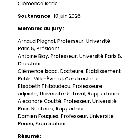
Clémence Isaac
Chapitres
Colloques
Communications
Soutenance
Séminaires
: 10 juin 2026
Soutenances de thèses et HDR
Membres du jury :
Arnaud Plagnol, Professeur, Université
Paris 8, Président
Antoine Bioy, Professeur, Université Paris 8,
Directeur
Clémence Isaac, Docteure, Établissement
Public Ville-Évrard, Co-directrice
Elisabeth Thibaudeau, Professeure
adjointe, Université de Laval, Rapporteure
Alexandre Coutté, Professeur, Université
Paris Nanterre, Rapporteur
Damien Fouques, Professeur, Université
Rouen, Examinateur
Résumé :