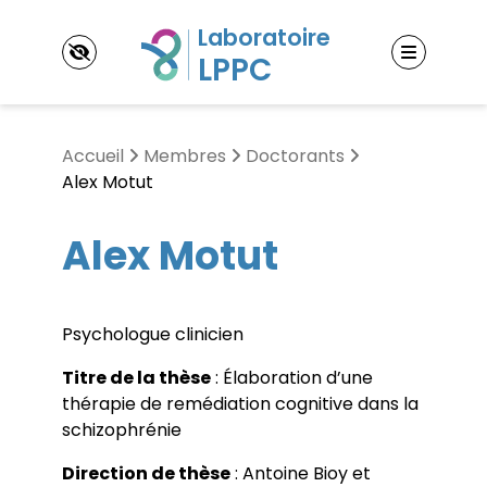
Panneau de gestion des cookies
Accueil
Membres
Doctorants
Alex Motut
LPPC
Alex Motut
Laboratoire Psychopathologie et Processus de
Changement (LPPC)
Thématiques de recherche
Contact & accès
Psychologue clinicien
L’étude des processus expérientiels
L’étude des processus d’ajustement
Membres
Titre de la thèse
: Élaboration d’une
L’étude des processus psychothérapeutiques
Enseignants-Chercheurs
thérapie de remédiation cognitive dans la
Doctorants
Publications
schizophrénie
Post-doctorants
Ouvrages
Jeunes docteurs
Direction de thèse
: Antoine Bioy et
Articles
Chercheurs associés
Événements